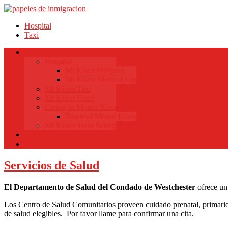
Hospital
Taxi
Home
Hospital
Mt Kisco Hospital
Mt Kisco Medical Group
Mt Kisco Taxi
Mt Kisco Hotel
Living in Mount Kisco
Town of Mount Kisco
Mt Kisco Train Schedule
Español
Donacion
Servicios de Salud
El Departamento de Salud del Condado de Westchester
ofrece un
Los Centro de Salud Comunitarios proveen cuidado prenatal, primario y
de salud elegibles. Por favor llame para confirmar una cita.