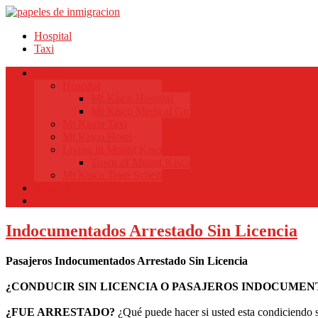
Hospital
Taxi
Home
Hospital
Mt Kisco Hospital
Mt Kisco Medical Group
Mt Kisco Taxi
Mt Kisco Hotel
Living in Mount Kisco
Town of Mount Kisco
Mt Kisco Train Schedule
Español
Donacion
Indocumentados Arrestado Sin Licencia
Pasajeros Indocumentados Arrestado Sin Licencia
¿CONDUCIR SIN LICENCIA O PASAJEROS INDOCUMEN
¿FUE ARRESTADO?
¿Qué puede hacer si usted esta condiciendo 