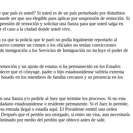
 que país es usted? Si usted es de un país perturbado por disturbios
uede ser que sea elegible para aplicar por suspensión de remoción. Si
pensión de remoción y solicitar una fianza para que usted salga en
r el caso a la ciudad donde usted vive.
 ya que la policía que le paró no podía legalmente reportarlo al
 observo cometer un crimen o los oficiales no tenían convicciones
 de inmigración a los Servicios de Inmigración no incluye el poder de
emoción y un ajuste de estatus si ha permanecido en los Estados
lecer que el cónyuge, padre o hijo estadounidense sufriría extrema
us basado en los miembros de familia cercanos y su presencia en los
 una fianza y/o pedirle al Juez que termine los procesos. Si no esta
dadano estadounidense o residente permanente. Si el Juez lo permite,
 entrada ilegal o estadía aquí. El Presidente emitió una orden
Después que el perdón sea otorgado, si entro sin visa, aun necesitaría
 eliminado por medio del perdón que obtuvo antes de salir.