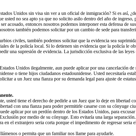
tados Unidos sin visa sin ver a un oficial de inmigración? Si es así, ¿de
usted no sea apto ya que no solicito asilo dentro del año de ingreso, p
 ser acosado, entonces nosotros podemos interponer esta defensa de sus
nosotros también podemos solicitar por un cambio de sede para transferi
urbios civiles, también podemos solicitar que la evidencia sea suprimida
iales de la policía local. Si lo detienen sin evidencia que la policía le
edir una supresión de evidencia. La jurisdicción exclusiva de las leyes
stados Unidos ilegalmente, aun puede aplicar por una cancelación de r
dense o tiene hijos ciudadanos estadounidense. Usted necesitaría estab
solicitar a un Juez una fianza por su demanda legal para ajuste de estat
nente.
 usted tiene el derecho de pedirle a un Juez que lo deje en libertad con
ibertad con una fianza para poder permitirle casarse con su cónyuge ciu
de aplicar por un perdón dentro de los Estados Unidos, para excusar su
Exclusión por medio de su cónyuge. Esto evitaría una larga separación. 
pera en el extranjero seria corta porque el impedimento de regresar seria
llámenos o permita que un familiar nos llame para ayudarle.