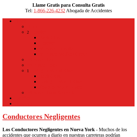
Llame Gratis para Consulta Gratis
Tel:
1-866-226-4232
Abogada de Accidentes
Home
Home
Hospital
2
Back
Close
Hospital
Mt Kisco Hospital
Mt Kisco Medical Group
Mt Kisco Taxi
Mt Kisco Hotel
Living in Mount Kisco
1
Back
Close
Living in Mount Kisco
Town of Mount Kisco
Mt Kisco Train Schedule
Español
Donacion
Conductores Negligentes
Los Conductores Negligentes en Nueva York
- Muchos de los
accidentes que ocurren a diario en nuestras carreteras podrían