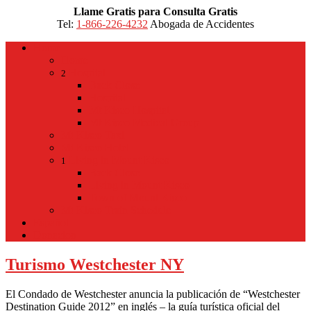
Llame Gratis para Consulta Gratis
Tel:
1-866-226-4232
Abogada de Accidentes
Home
Home
Hospital
2
Back
Close
Hospital
Mt Kisco Hospital
Mt Kisco Medical Group
Mt Kisco Taxi
Mt Kisco Hotel
Living in Mount Kisco
1
Back
Close
Living in Mount Kisco
Town of Mount Kisco
Mt Kisco Train Schedule
Español
Donacion
Turismo Westchester NY
El Condado de Westchester anuncia la publicación de “Westchester
Destination Guide 2012” en inglés – la guía turística oficial del