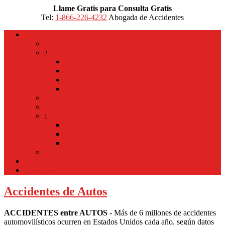
Llame Gratis para Consulta Gratis
Tel:
1-866-226-4232
Abogada de Accidentes
Home
Home
Hospital
2
Back
Close
Hospital
Mt Kisco Hospital
Mt Kisco Medical Group
Mt Kisco Taxi
Mt Kisco Hotel
Living in Mount Kisco
1
Back
Close
Living in Mount Kisco
Town of Mount Kisco
Mt Kisco Train Schedule
Español
Donacion
Accidentes de Autos
ACCIDENTES entre AUTOS
- Más de 6 millones de accidentes
automovilísticos ocurren en Estados Unidos cada año, según datos