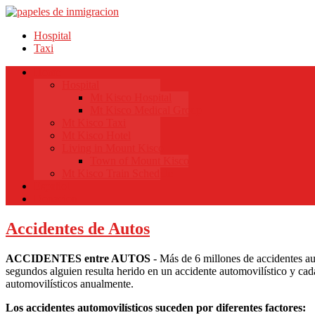
Hospital
Taxi
Home
Hospital
Mt Kisco Hospital
Mt Kisco Medical Group
Mt Kisco Taxi
Mt Kisco Hotel
Living in Mount Kisco
Town of Mount Kisco
Mt Kisco Train Schedule
Español
Donacion
Accidentes de Autos
ACCIDENTES entre AUTOS
- Más de 6 millones de accidentes au
segundos alguien resulta herido en un accidente automovilístico y c
automovilísticos anualmente.
Los accidentes automovilísticos suceden por diferentes factores: