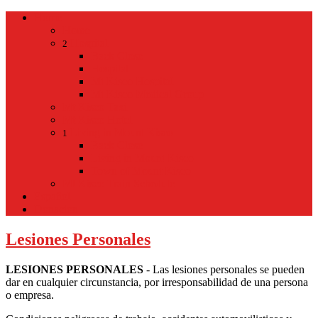
Home
Home
Hospital
2
Back
Close
Hospital
Mt Kisco Hospital
Mt Kisco Medical Group
Mt Kisco Taxi
Mt Kisco Hotel
Living in Mount Kisco
1
Back
Close
Living in Mount Kisco
Town of Mount Kisco
Mt Kisco Train Schedule
Español
Donacion
Lesiones Personales
LESIONES PERSONALES
- Las lesiones personales se pueden
dar en cualquier circunstancia, por irresponsabilidad de una persona
o empresa.