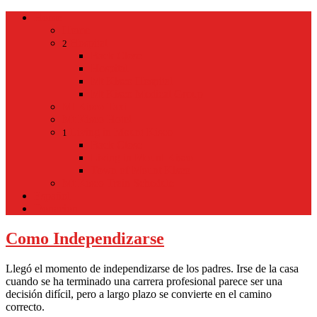
Home
Home
Hospital
2
Back
Close
Hospital
Mt Kisco Hospital
Mt Kisco Medical Group
Mt Kisco Taxi
Mt Kisco Hotel
Living in Mount Kisco
1
Back
Close
Living in Mount Kisco
Town of Mount Kisco
Mt Kisco Train Schedule
Español
Donacion
Como Independizarse
Llegó el momento de independizarse de los padres. Irse de la casa
cuando se ha terminado una carrera profesional parece ser una
decisión difícil, pero a largo plazo se convierte en el camino
correcto.