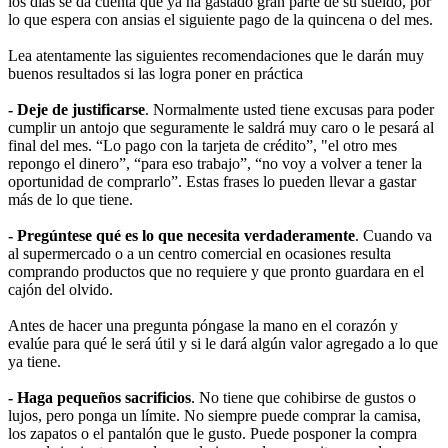
los días se da cuenta que ya ha gastado gran parte de su sueldo, por
lo que espera con ansias el siguiente pago de la quincena o del mes.
Lea atentamente las siguientes recomendaciones que le darán muy
buenos resultados si las logra poner en práctica
- Deje de justificarse
. Normalmente usted tiene excusas para poder
cumplir un antojo que seguramente le saldrá muy caro o le pesará al
final del mes. “Lo pago con la tarjeta de crédito”, "el otro mes
repongo el dinero”, “para eso trabajo”, “no voy a volver a tener la
oportunidad de comprarlo”. Estas frases lo pueden llevar a gastar
más de lo que tiene.
- Pregúntese qué es lo que necesita verdaderamente
. Cuando va
al supermercado o a un centro comercial en ocasiones resulta
comprando productos que no requiere y que pronto guardara en el
cajón del olvido.
Antes de hacer una pregunta póngase la mano en el corazón y
evalúe para qué le será útil y si le dará algún valor agregado a lo que
ya tiene.
- Haga pequeños sacrificios
. No tiene que cohibirse de gustos o
lujos, pero ponga un límite. No siempre puede comprar la camisa,
los zapatos o el pantalón que le gusto. Puede posponer la compra