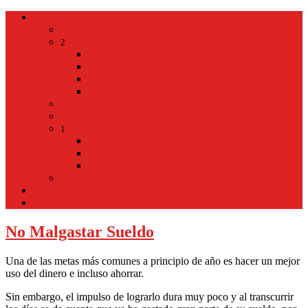
Home
Home
Hospital
2
Back
Close
Hospital
Mt Kisco Hospital
Mt Kisco Medical Group
Mt Kisco Taxi
Mt Kisco Hotel
Living in Mount Kisco
1
Back
Close
Living in Mount Kisco
Town of Mount Kisco
Mt Kisco Train Schedule
Español
Donacion
No Malgastar Sueldo
Una de las metas más comunes a principio de año es hacer un mejor
uso del dinero e incluso ahorrar.
Sin embargo, el impulso de lograrlo dura muy poco y al transcurrir